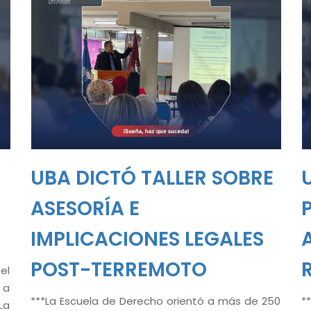
UBA DICTÓ TALLER SOBRE
ASESORÍA E
IMPLICACIONES LEGALES
POST-TERREMOTO
el
 a
***La Escuela de Derecho orientó a más de 250
*
La