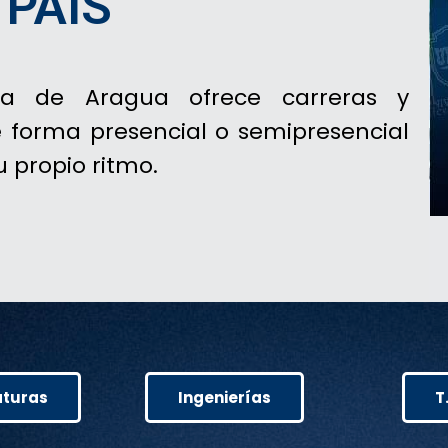
 PAÍS
ria de Aragua ofrece carreras y
forma presencial o semipresencial
u propio ritmo.
aturas
Ingenierías
T