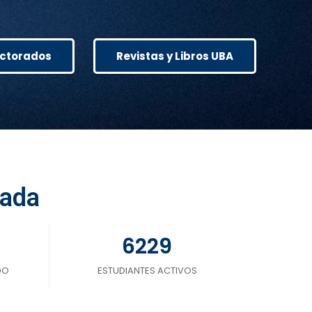
ctorados
Revistas y Libros UBA
cada
6229
DO
ESTUDIANTES ACTIVOS