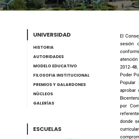
UNIVERSIDAD
El Consej
sesión 
HISTORIA
conformid
AUTORIDADES
atención
MODELO EDUCATIVO
2012-48,
Poder Pop
FILOSOFIA INSTITUCIONAL
Popular 
PREMIOS Y GALARDONES
aprobar 
NÚCLEOS
Bicenten
GALERÍAS
por Com
referent
donde se
ESCUELAS
curricul
compromi