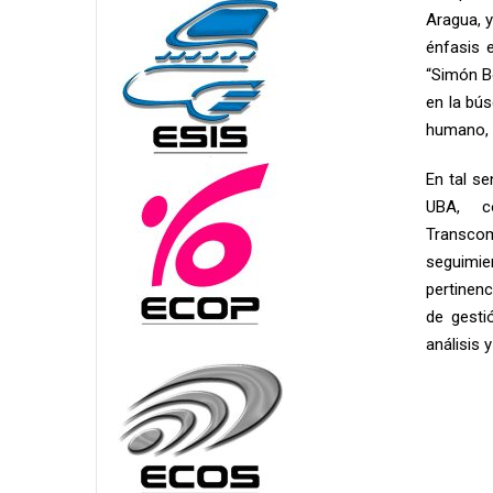
Aragua, y
énfasis 
“Simón Bo
en la bús
humano, c
En tal s
UBA, co
Transcom
seguimie
pertinenc
de gesti
análisis