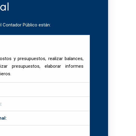
al
l Contador Público están:
costos y presupuestos, realizar balances,
lizar presupuestos, elaborar informes
ieros.
:
al: