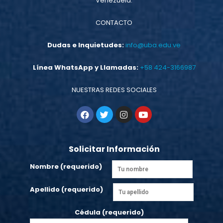
Venezuela.
CONTACTO
Dudas e Inquietudes:
info@uba.edu.ve
Línea WhatsApp y Llamadas:
+58 424-3166987
NUESTRAS REDES SOCIALES
Solicitar Información
Nombre (requerido)
Apellido (requerido)
Cédula (requerido)