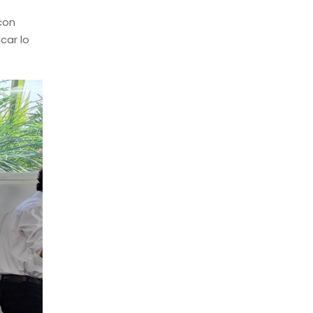
con
car lo