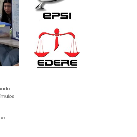
eñado
ímulos
que