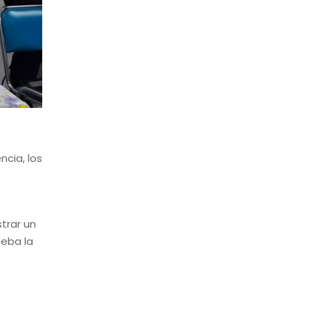
cia, los
trar un
ueba la