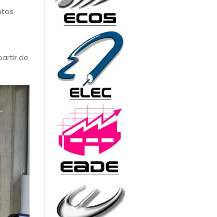
ntos
artir de