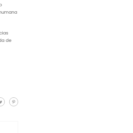
o
a humana
cias
da de