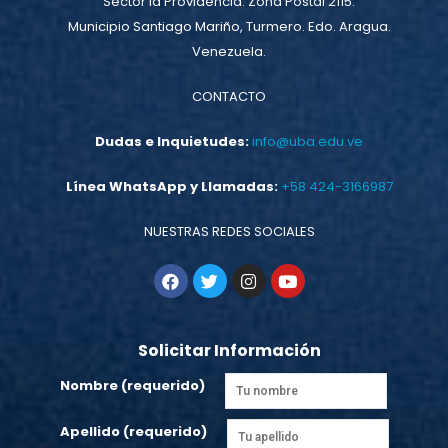
Sector la Providencia. Zona Postal 2115.
Municipio Santiago Mariño, Turmero. Edo. Aragua.
Venezuela.
CONTACTO
Dudas e Inquietudes:
info@uba.edu.ve
Línea WhatsApp y Llamadas:
+58 424-3166987
NUESTRAS REDES SOCIALES
Solicitar Información
Nombre (requerido)
Apellido (requerido)