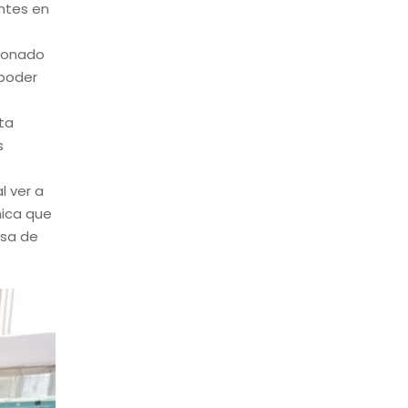
ntes en
cionado
 poder
ta
s
l ver a
mica que
asa de