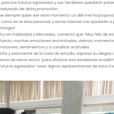
 para los futuros egresados y sus familiares quedaron pate
, graduando de dicha promoción.
que siempre quise vivir este momento. La UBA me ha propor
al como en el área personal, y estas mismas me ayudarán a
íntegra”.
.S.U en Publicidad y Mercadeo, comentó que “Muy feliz de es
esfuerzo, muchas emociones encontradas, vivimos momento
mociones, sentimientos y a canalizar actitudes.
nte y exdocente de la casa de estudio, expresó su alegría a
rtancia de estos actos “para afianzar esa excelencia acadé
 futuros egresados “sean dignos representantes de esta C