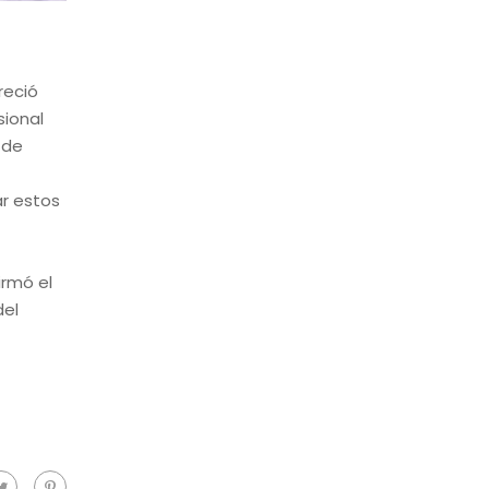
reció
sional
 de
ar estos
irmó el
del