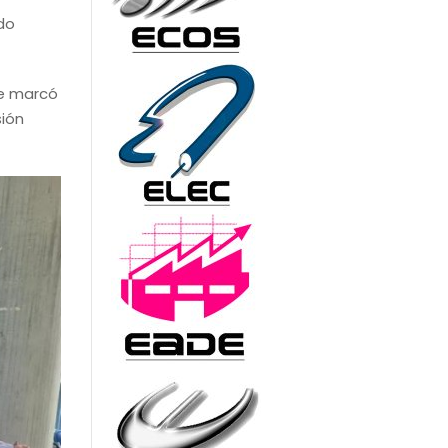
do
ue marcó
sión