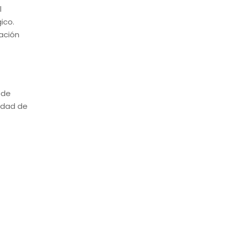
l
ico.
ación
 de
iudad de