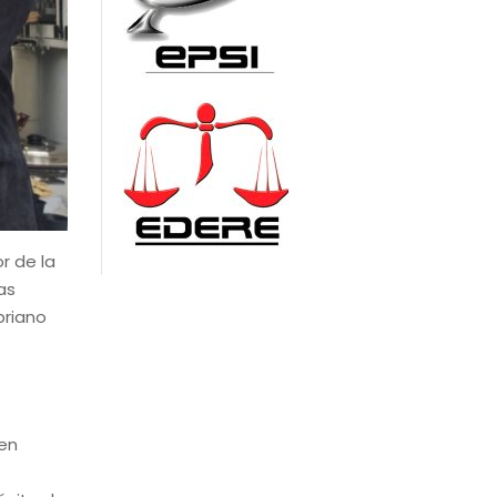
r de la
as
priano
 en