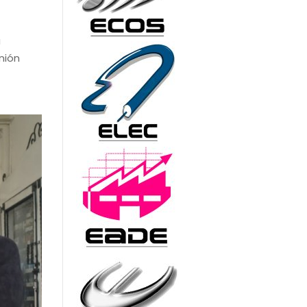
a
nión