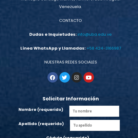
Venezuela.
CONTACTO
Dudas e Inquietudes:
info@uba.edu.ve
Línea WhatsApp y Llamadas:
+58 424-3166987
NUESTRAS REDES SOCIALES
Solicitar Información
Nombre (requerido)
Apellido (requerido)
Cédula (requerido)