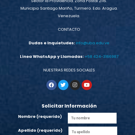
Sector la Providencia. Zona Postal 2115.
Municipio Santiago Mariño, Turmero. Edo. Aragua.
Venezuela.
CONTACTO
Dudas e Inquietudes:
info@uba.edu.ve
Línea WhatsApp y Llamadas:
+58 424-3166987
NUESTRAS REDES SOCIALES
Solicitar Información
Nombre (requerido)
Apellido (requerido)